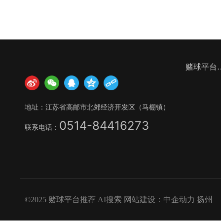
赌球平台
地址：江苏省高邮市北郊经济开发区（马棚镇）
0514-84416273
联系电话：
©2025 赌球平台推荐
AI搜索
网站建设：中企动力
扬州