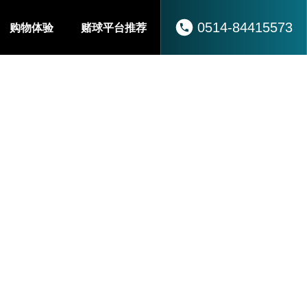
0514-84415573
购物体验
赌球平台推荐