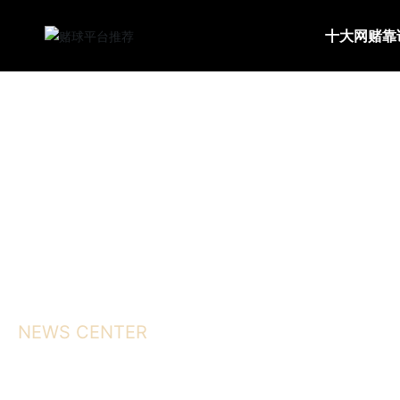
赌球平台推荐
十大网赌靠
NEWS CENTER
维修维护