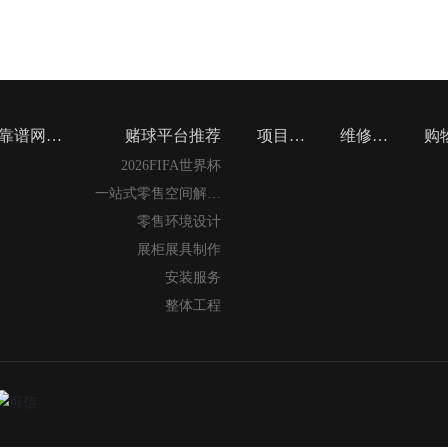
靠谱网址
赌球平台推荐
项目管
维修维
购
2026FIFA世界杯
平台
理
护
一站式零售空间解决
零售环境设计
方案
展柜展具制作
安装服务
整体工程