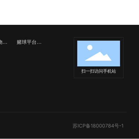
物体
赌球平台推
验
荐
扫一扫访问手机站
苏ICP备18000784号-1