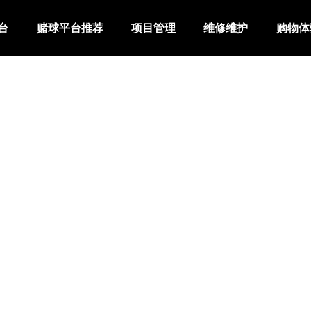
台
赌球平台推荐
项目管理
维修维护
购物体