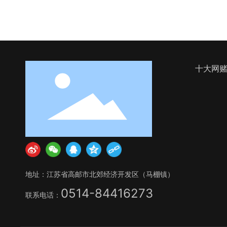
十大网
地址：江苏省高邮市北郊经济开发区（马棚镇）
0514-84416273
联系电话：