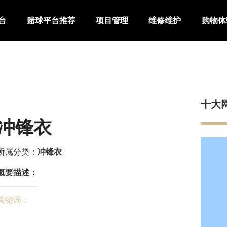
台
赌球平台推荐
项目管理
维修维护
购物体
十大
冲锋衣
所属分类：
冲锋衣
概要描述：
关键词：