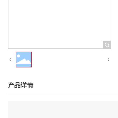
+
产品详情