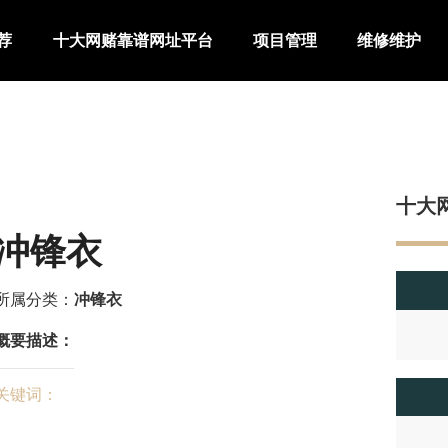
荐
十大网赌靠谱网址平台
项目管理
维修维护
十大
冲锋衣
所属分类：
冲锋衣
概要描述：
关键词：