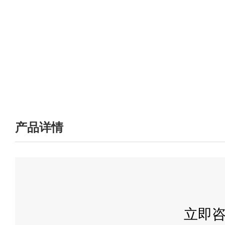
产品详情
立即