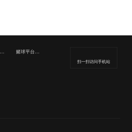
体
赌球平台推
验
荐
扫一扫访问手机站