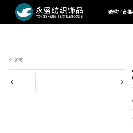
赌球平台推荐
赌球平台推
首页
+