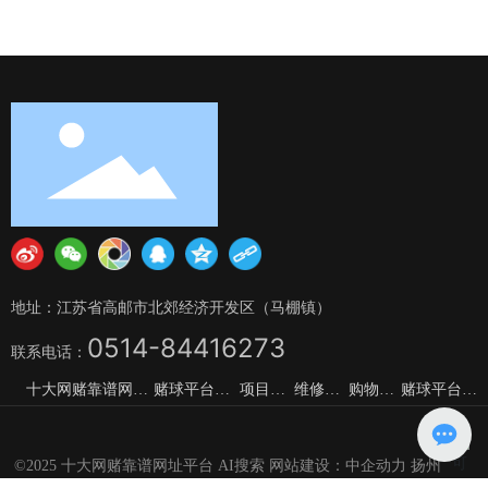
地址：江苏省高邮市北郊经济开发区（马棚镇）
0514-84416273
联系电话：
十大网赌靠谱网址
赌球平台推
项目管
维修维
购物体
赌球平台推
平台
荐
理
护
验
荐
©2025 十大网赌靠谱网址平台
AI搜索
网站建设：中企动力
扬州