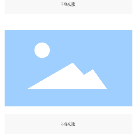
羽绒服
羽绒服